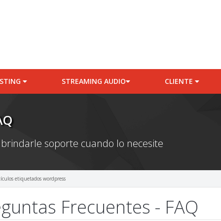
STING
STREAMING AUDIO
CLIENTE
AQ
 brindarle soporte cuando lo necesite
tículos etiquetados wordpress
guntas Frecuentes - FAQ