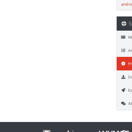
andro
S
Mis
An
Pr
De
Es
Abr