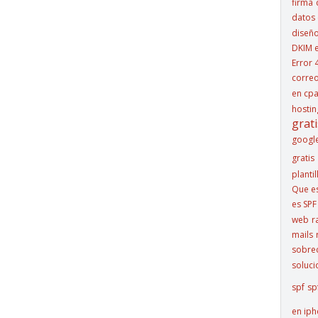
firma
datos 
diseñ
DKIM e
Error 
corre
en cpa
hostin
grati
googl
gratis
plantil
Que e
es SPF
web
r
mails
sobre
soluci
spf
sp
en ip