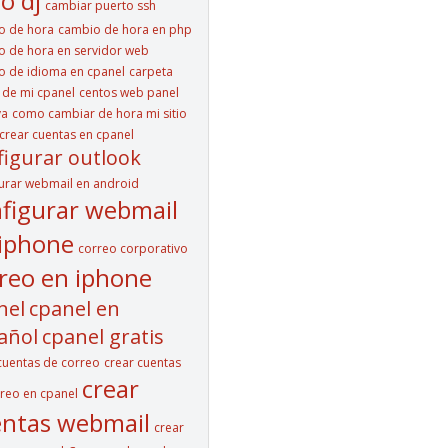
o dj
cambiar puerto ssh
o de hora
cambio de hora en php
 de hora en servidor web
 de idioma en cpanel
carpeta
e de mi cpanel
centos web panel
va
como cambiar de hora mi sitio
rear cuentas en cpanel
figurar outlook
urar webmail en android
figurar webmail
iphone
correo corporativo
reo en iphone
nel
cpanel en
añol
cpanel gratis
cuentas de correo
crear cuentas
crear
reo en cpanel
ntas webmail
crear