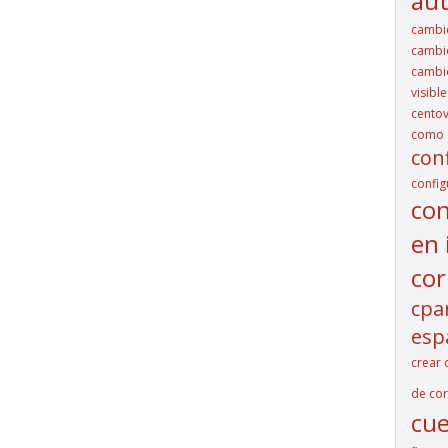
aut
cambi
cambio
cambio
visibl
cento
como c
con
config
con
en 
cor
cpa
esp
crear 
de cor
cue