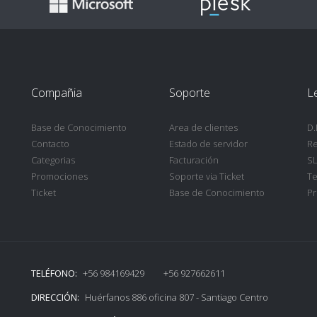
Compañia
Soporte
L
Base de Conocimiento
Area de clientes
D.
Contacto
Estado de servidor
Re
Categorias
Facturación
SL
Promociones
Soporte via Ticket
Te
Ticket
Base de Conocimiento
Pr
TELÉFONO:
+56 984169429 +56 927662611
DIRECCIÓN:
Huérfanos 886 oficina 807 - Santiago Centro