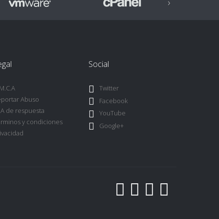
›
egal
Social
M.C.A
Twitter
portar Abuso
Facebook
A de respuesta
YouTube
rminos y condiciones
Google+
ivacidad