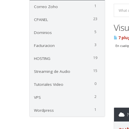
1
Correo Zoho
23
CPANEL
Vis
5
Dominios
7 plu
3
Facturacion
En cualqu
19
HOSTING
15
Streaming de Audio
0
Tutoriales Video
2
VPS
1
Wordpress
N