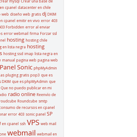
crear mysql
Crear una base de
en cpanel
datacenter en chile
dj
o web
diseño web gratis
DKIM
n cpanel
emitir en vivo
error 403
403 Forbidden
error al enviar
os
error webmail
firma
Forzar ssl
hosting
nel
hosting chile
hosting
g en lista negra
s
hosting ssd
imap
lista negra en
e
manual
pagina web
pagina web
Panel Sonic
phpMyAdmin
las
pluging gratis
pop3
que es
s DKIM
que es phpMyAdmin
que
Que no puedo publicar en mi
radio online
adio
Reenvío de
roudcube
Roundcube
smtp
consumo de recursos en cpanel
SP
onar error 403
sonic panel
VPS
f en cpanel
ssh
web mail
webmail
hone
webmail en