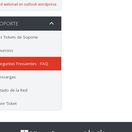
id
webmail en outlook
wordpress
OPORTE
 Tickets de Soporte
uncios
eguntas Frecuentes - FAQ
scargas
tado de la Red
ir Ticket