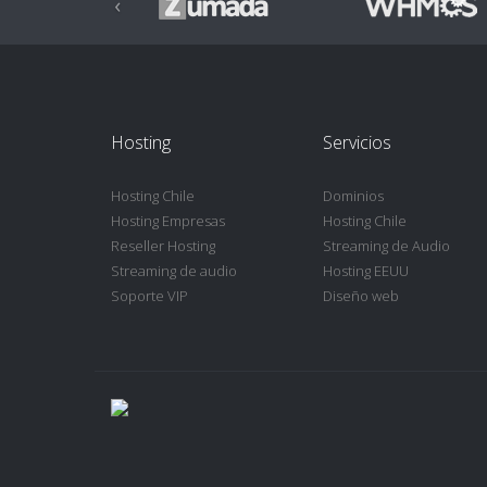
‹
Hosting
Servicios
Hosting Chile
Dominios
Hosting Empresas
Hosting Chile
Reseller Hosting
Streaming de Audio
Streaming de audio
Hosting EEUU
Soporte VIP
Diseño web