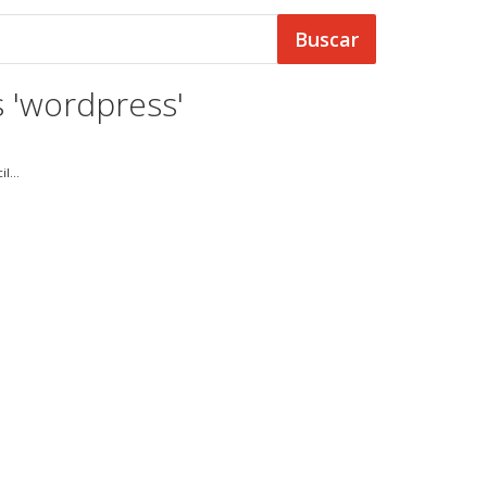
s 'wordpress'
l...