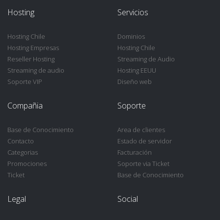
Hosting
Servicios
Hosting Chile
Dominios
Hosting Empresas
Hosting Chile
Reseller Hosting
Streaming de Audio
Streaming de audio
Hosting EEUU
Soporte VIP
Diseño web
Compañia
Soporte
Base de Conocimiento
Area de clientes
Contacto
Estado de servidor
Categorias
Facturación
Promociones
Soporte via Ticket
Ticket
Base de Conocimiento
Legal
Social