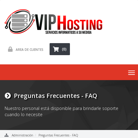
(0)
AREA DE CLIENTES
To
nav
Preguntas Frecuentes - FAQ
Nuestro personal está disponible para brindarle soporte
cuando lo necesite
Administración
Preguntas Frecuentes - FAQ