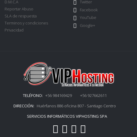
D.M.C.A
Twitter
Reportar Abuso
Facebook
SLA de respuesta
YouTube
Terminos y condiciones
Google+
Privacidad
TELÉFONO:
+56 984169429 +56 927662611
DIRECCIÓN:
Huérfanos 886 oficina 807 - Santiago Centro
SERVICIOS INFORMÁTICOS VIPHOSTING SPA