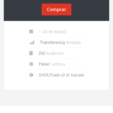
Comprar
1 Gb de AutoDj
Transferencia
Ilimitada
250
Auditores
Panel
Centova
SHOUTcast v2 or Icecast