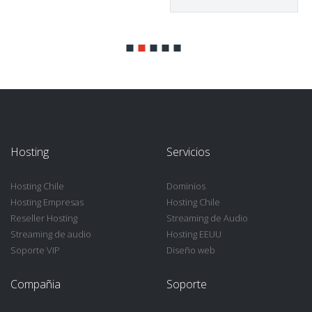
Hosting
Servicios
Hosting Chile
Dominios
Hosting Empresas
Hosting Chile
Reseller Hosting
Streaming de Audio
Streaming de audio
Hosting EEUU
Soporte VIP
Diseño web
Compañia
Soporte