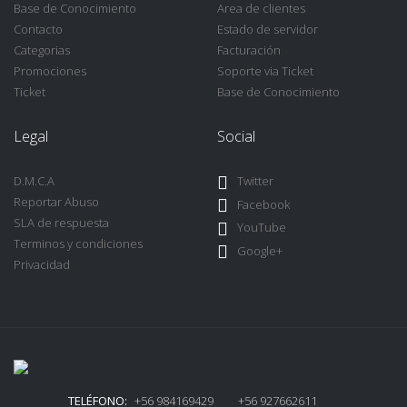
Base de Conocimiento
Area de clientes
Contacto
Estado de servidor
Categorias
Facturación
Promociones
Soporte via Ticket
Ticket
Base de Conocimiento
Legal
Social
D.M.C.A
Twitter
Reportar Abuso
Facebook
SLA de respuesta
YouTube
Terminos y condiciones
Google+
Privacidad
TELÉFONO:
+56 984169429 +56 927662611