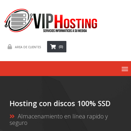
(0)
AREA DE CLIENTES
To
nav
Hosting con discos 100% SSD
Almacenamiento en línea rapido y
seguro