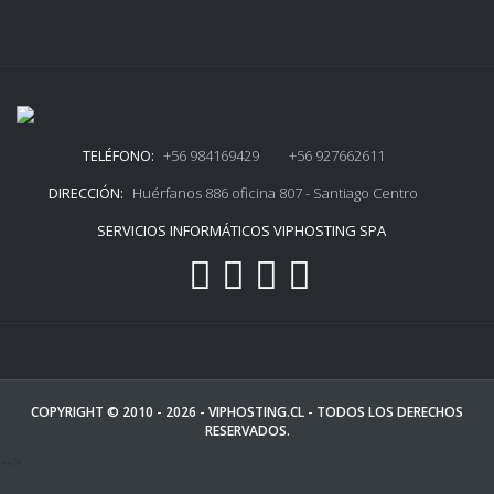
TELÉFONO:
+56 984169429 +56 927662611
DIRECCIÓN:
Huérfanos 886 oficina 807 - Santiago Centro
SERVICIOS INFORMÁTICOS VIPHOSTING SPA
COPYRIGHT © 2010 - 2026 -
VIPHOSTING.CL
- TODOS LOS DERECHOS
RESERVADOS.
-->