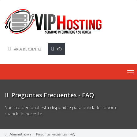
(0)
AREA DE CLIENTES
To
nav
Preguntas Frecuentes - FAQ
Nuestro personal está disponible para brindarle soporte
cuando lo necesite
Administración
Preguntas Frecuentes - FAQ