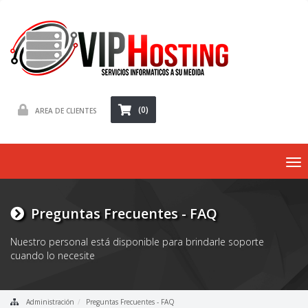
(0)
AREA DE CLIENTES
To
nav
Preguntas Frecuentes - FAQ
Nuestro personal está disponible para brindarle soporte
cuando lo necesite
Administración
Preguntas Frecuentes - FAQ