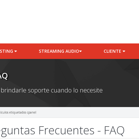
STING
STREAMING AUDIO
CLIENTE
AQ
 brindarle soporte cuando lo necesite
tículos etiquetados cpanel
guntas Frecuentes - FAQ