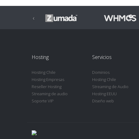
‹
Hosting
Servicios
Hosting Chile
Dominios
Hosting Empresas
Hosting Chile
Reseller Hosting
Streaming de Audio
Streaming de audio
Hosting EEUU
Soporte VIP
Diseño web