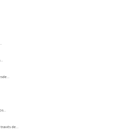
.
..
sde...
s...
ravés de...