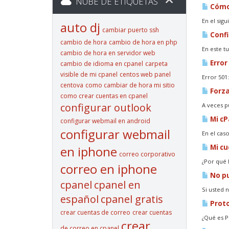
NUBE DE ETIQUETAS
Cómo 
En el sig
auto dj
cambiar puerto ssh
Confi
cambio de hora
cambio de hora en php
En este t
cambio de hora en servidor web
Error
cambio de idioma en cpanel
carpeta
visible de mi cpanel
centos web panel
Error 501
centova
como cambiar de hora mi sitio
Forza
como crear cuentas en cpanel
configurar outlook
A veces p
Mi cP
configurar webmail en android
configurar webmail
En el cas
Mi cu
en iphone
correo corporativo
¿Por qué 
correo en iphone
No pu
cpanel
cpanel en
Si usted 
español
cpanel gratis
Proto
crear cuentas de correo
crear cuentas
¿Qué es P
crear
de correo en cpanel