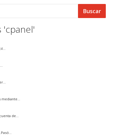
 'cpanel'
l...
..
r...
 mediante...
uenta de...
Pasó...