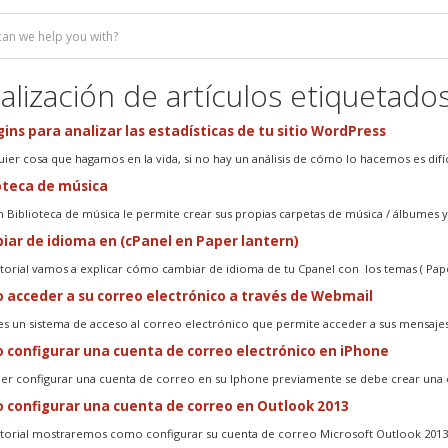
alización de artículos etiquetados
gins para analizar las estadísticas de tu sitio WordPress
ier cosa que hagamos en la vida, si no hay un análisis de cómo lo hacemos es difíci
oteca de música
n Biblioteca de música le permite crear sus propias carpetas de música / álbumes y.
ar de idioma en (cPanel en Paper lantern)
utorial vamos a explicar cómo cambiar de idioma de tu Cpanel con los temas ( Pape
acceder a su correo electrónico a través de Webmail
s un sistema de acceso al correo electrónico que permite acceder a sus mensajes
configurar una cuenta de correo electrónico en iPhone
er configurar una cuenta de correo en su Iphone previamente se debe crear una c
configurar una cuenta de correo en Outlook 2013
utorial mostraremos como configurar su cuenta de correo Microsoft Outlook 2013.