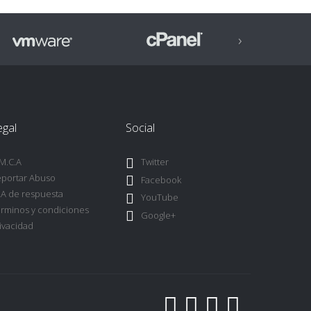
›
egal
Social
M.C.A
Twitter
portar Abuso
Facebook
A de respuesta
YouTube
rminos y condiciones
Google+
ivacidad