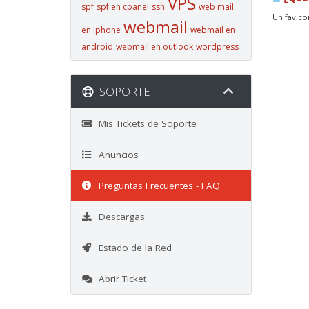
VPS
spf
spf en cpanel
ssh
web mail
Un favico
webmail
en iphone
webmail en
android
webmail en outlook
wordpress
SOPORTE
Mis Tickets de Soporte
Anuncios
Preguntas Frecuentes - FAQ
Descargas
Estado de la Red
Abrir Ticket