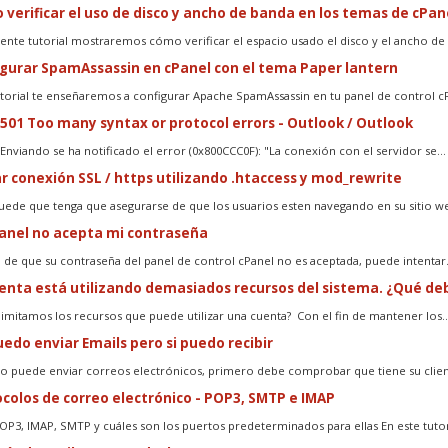
verificar el uso de disco y ancho de banda en los temas de cPan
uiente tutorial mostraremos cómo verificar el espacio usado el disco y el ancho de 
gurar SpamAssassin en cPanel con el tema Paper lantern
utorial te enseñaremos a configurar Apache SpamAssassin en tu panel de control cP
 501 Too many syntax or protocol errors - Outlook / Outlook
:Enviando se ha notificado el error (0x800CCC0F): "La conexión con el servidor se...
r conexión SSL / https utilizando .htaccess y mod_rewrite
uede que tenga que asegurarse de que los usuarios esten navegando en su sitio web
anel no acepta mi contraseña
o de que su contraseña del panel de control cPanel no es aceptada, puede intentar.
enta está utilizando demasiados recursos del sistema. ¿Qué de
limitamos los recursos que puede utilizar una cuenta? Con el fin de mantener los..
edo enviar Emails pero si puedo recibir
no puede enviar correos electrónicos, primero debe comprobar que tiene su client
colos de correo electrónico - POP3, SMTP e IMAP
OP3, IMAP, SMTP y cuáles son los puertos predeterminados para ellas En este tutoria