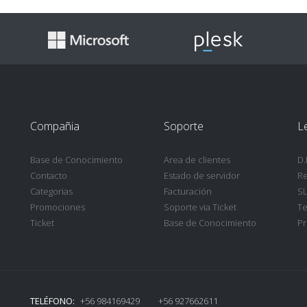
Compañia
Soporte
L
Base de Conocimiento
Area de clientes
D.
Contacto
Estado de servidor
Re
Categorias
Facturación
SL
Promociones
Soporte via Ticket
Te
Ticket
Base de Conocimiento
Pr
TELÉFONO:
+56 984169429 +56 927662611