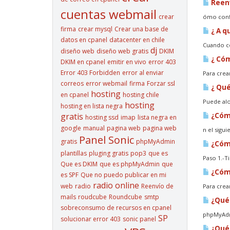
Reenv
cuentas webmail
crear
ómo confi
firma
crear mysql
Crear una base de
¿ A q
datos en cpanel
datacenter en chile
Cuando co
dj
diseño web
diseño web gratis
DKIM
¿ Cóm
DKIM en cpanel
emitir en vivo
error 403
Error 403 Forbidden
error al enviar
Para crea
correos
error webmail
firma
Forzar ssl
¿ Qué
hosting
en cpanel
hosting chile
Puede alo
hosting
hosting en lista negra
gratis
¿Cómo
hosting ssd
imap
lista negra en
google
manual
pagina web
pagina web
n el sigu
Panel Sonic
gratis
phpMyAdmin
¿Cómo
plantillas
pluging gratis
pop3
que es
Paso 1.-Ti
Que es DKIM
que es phpMyAdmin
que
¿Cómo
es SPF
Que no puedo publicar en mi
radio online
web
radio
Reenvío de
Para crea
mails
roudcube
Roundcube
smtp
¿Qué
sobreconsumo de recursos en cpanel
phpMyAdmi
SP
solucionar error 403
sonic panel
¿Qué 