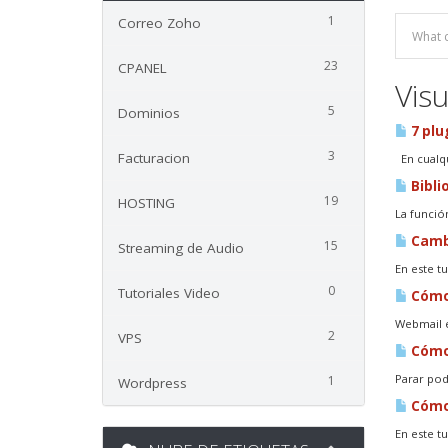
1
Correo Zoho
23
CPANEL
Visu
5
Dominios
7 plu
3
Facturacion
En cualqu
Bibli
19
HOSTING
La funció
Cambi
15
Streaming de Audio
En este t
0
Tutoriales Video
Cómo 
Webmail e
2
VPS
Cómo 
Parar pod
1
Wordpress
Cómo 
En este t