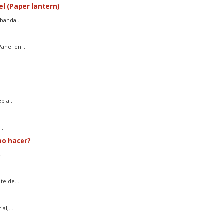
el (Paper lantern)
banda...
anel en...
 a...
..
bo hacer?
.
e de...
l,...