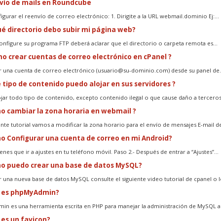
ío de mails en Roundcube
gurar el reenvío de correo electrónico: 1. Dirigite a la URL webmail.dominio Ej:...
ué directorio debo subir mi página web?
nfigure su programa FTP deberá aclarar que el directorio o carpeta remota es...
o crear cuentas de correo electrónico en cPanel ?
r una cuenta de correo electrónico (usuario@su-dominio.com) desde su panel de..
 tipo de contenido puedo alojar en sus servidores ?
jar todo tipo de contenido, excepto contenido ilegal o que cause daño a terceros.
 cambiar la zona horaria en webmail ?
iente tutorial vamos a modificar la zona horario para el envío de mensajes E-mail de
 Configurar una cuenta de correo en mi Android?
enes que ir a ajustes en tu teléfono móvil. Paso 2.- Después de entrar a “Ajustes”...
 puedo crear una base de datos MySQL?
r una nueva base de datos MySQL consulte el siguiente video tutorial de cpanel o lo
 es phpMyAdmin?
n es una herramienta escrita en PHP para manejar la administración de MySQL a t
es un favicon?