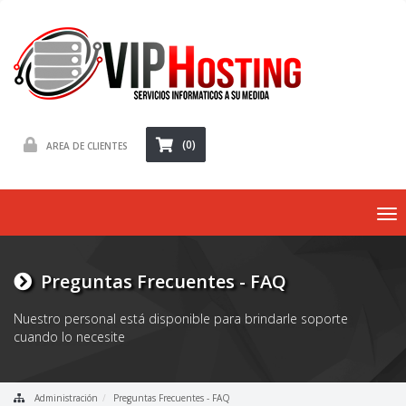
(0)
AREA DE CLIENTES
To
nav
Preguntas Frecuentes - FAQ
Nuestro personal está disponible para brindarle soporte
cuando lo necesite
Administración
Preguntas Frecuentes - FAQ