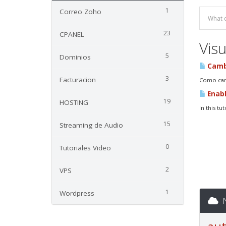
1
Correo Zoho
23
CPANEL
Visu
5
Dominios
Cambi
3
Facturacion
Como camb
Enabl
19
HOSTING
In this t
15
Streaming de Audio
0
Tutoriales Video
2
VPS
1
Wordpress
N