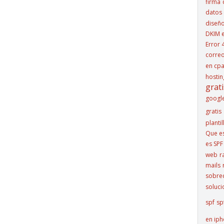
firma
datos 
diseñ
DKIM e
Error 
corre
en cpa
hostin
grati
googl
gratis
plantil
Que e
es SPF
web
r
mails
sobre
soluci
spf
sp
en ip