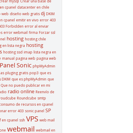
crear mysql
Crear una base de
en cpanel
datacenter en chile
dj
o web
diseño web gratis
DKIM
n cpanel
emitir en vivo
error 403
403 Forbidden
error al enviar
os
error webmail
firma
Forzar ssl
hosting
nel
hosting chile
hosting
g en lista negra
s
hosting ssd
imap
lista negra en
e
manual
pagina web
pagina web
Panel Sonic
phpMyAdmin
las
pluging gratis
pop3
que es
s DKIM
que es phpMyAdmin
que
Que no puedo publicar en mi
radio online
adio
Reenvío de
roudcube
Roundcube
smtp
consumo de recursos en cpanel
SP
onar error 403
sonic panel
VPS
f en cpanel
ssh
web mail
webmail
hone
webmail en