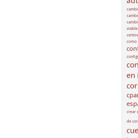
aut
cambi
cambio
cambio
visibl
cento
como c
con
config
con
en 
cor
cpa
esp
crear 
de cor
cue