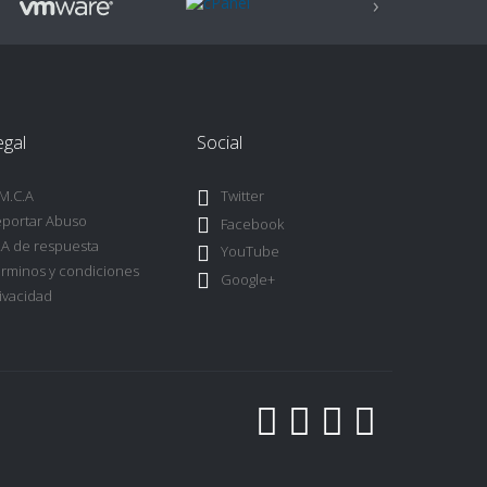
›
egal
Social
M.C.A
Twitter
portar Abuso
Facebook
A de respuesta
YouTube
rminos y condiciones
Google+
ivacidad