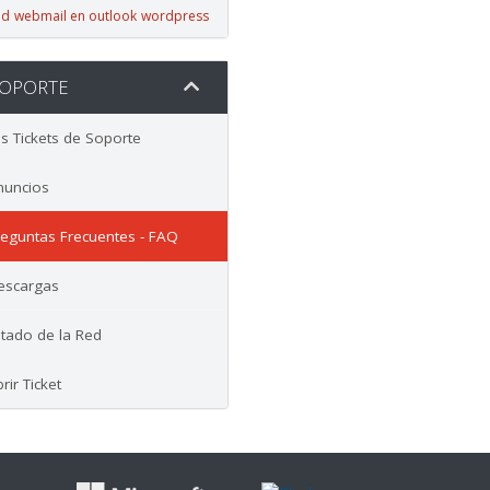
id
webmail en outlook
wordpress
OPORTE
 Tickets de Soporte
uncios
eguntas Frecuentes - FAQ
scargas
tado de la Red
ir Ticket