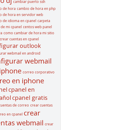
o dj
cambiar puerto ssh
o de hora
cambio de hora en php
 de hora en servidor web
 de idioma en cpanel
carpeta
e de mi cpanel
centos web panel
va
como cambiar de hora mi sitio
rear cuentas en cpanel
figurar outlook
urar webmail en android
figurar webmail
iphone
correo corporativo
reo en iphone
nel
cpanel en
añol
cpanel gratis
cuentas de correo
crear cuentas
crear
reo en cpanel
ntas webmail
crear