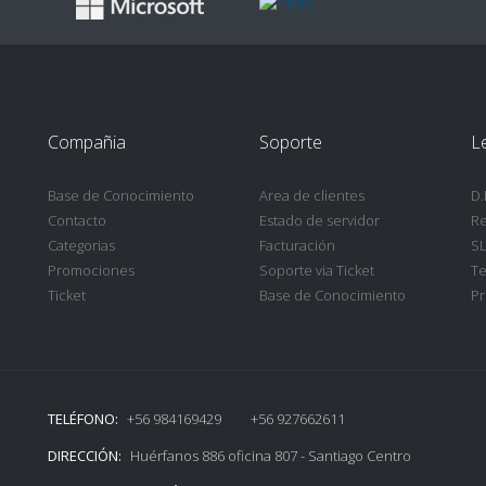
Compañia
Soporte
L
Base de Conocimiento
Area de clientes
D.
Contacto
Estado de servidor
Re
Categorias
Facturación
SL
Promociones
Soporte via Ticket
Te
Ticket
Base de Conocimiento
Pr
TELÉFONO:
+56 984169429 +56 927662611
DIRECCIÓN:
Huérfanos 886 oficina 807 - Santiago Centro