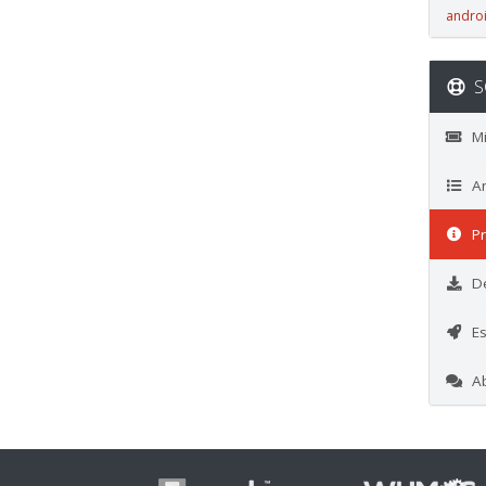
andro
S
Mis
An
Pr
De
Es
Abr