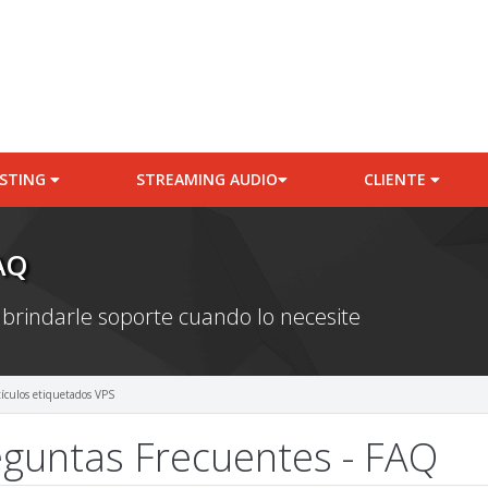
STING
STREAMING AUDIO
CLIENTE
AQ
 brindarle soporte cuando lo necesite
tículos etiquetados VPS
guntas Frecuentes - FAQ