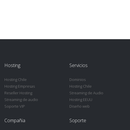
Hosting
Servicios
Hosting Chile
Dominios
Hosting Empresas
Hosting Chile
Reseller Hosting
Streaming de Audio
Streaming de audio
Hosting EEUU
Soporte VIP
Diseño web
Compañia
Soporte