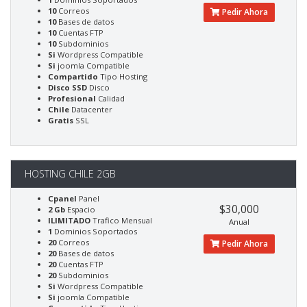
10
Correos
Pedir Ahora
10
Bases de datos
10
Cuentas FTP
10
Subdominios
Si
Wordpress Compatible
Si
joomla Compatible
Compartido
Tipo Hosting
Disco SSD
Disco
Profesional
Calidad
Chile
Datacenter
Gratis
SSL
HOSTING CHILE 2GB
Cpanel
Panel
$30,000
2 Gb
Espacio
ILIMITADO
Trafico Mensual
Anual
1
Dominios Soportados
20
Correos
Pedir Ahora
20
Bases de datos
20
Cuentas FTP
20
Subdominios
Si
Wordpress Compatible
Si
joomla Compatible