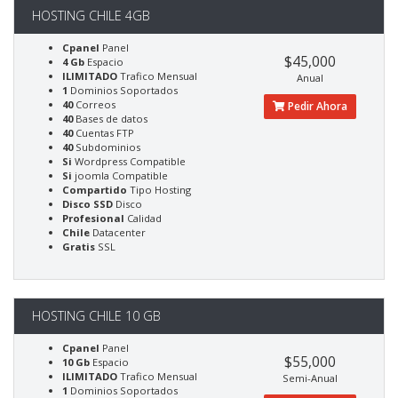
HOSTING CHILE 4GB
Cpanel
Panel
$45,000
4 Gb
Espacio
ILIMITADO
Trafico Mensual
Anual
1
Dominios Soportados
40
Correos
Pedir Ahora
40
Bases de datos
40
Cuentas FTP
40
Subdominios
Si
Wordpress Compatible
Si
joomla Compatible
Compartido
Tipo Hosting
Disco SSD
Disco
Profesional
Calidad
Chile
Datacenter
Gratis
SSL
HOSTING CHILE 10 GB
Cpanel
Panel
$55,000
10 Gb
Espacio
ILIMITADO
Trafico Mensual
Semi-Anual
1
Dominios Soportados