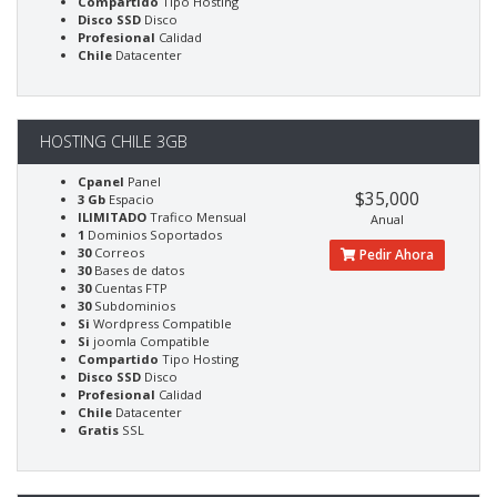
Compartido
Tipo Hosting
Disco SSD
Disco
Profesional
Calidad
Chile
Datacenter
HOSTING CHILE 3GB
Cpanel
Panel
$35,000
3 Gb
Espacio
ILIMITADO
Trafico Mensual
Anual
1
Dominios Soportados
30
Correos
Pedir Ahora
30
Bases de datos
30
Cuentas FTP
30
Subdominios
Si
Wordpress Compatible
Si
joomla Compatible
Compartido
Tipo Hosting
Disco SSD
Disco
Profesional
Calidad
Chile
Datacenter
Gratis
SSL