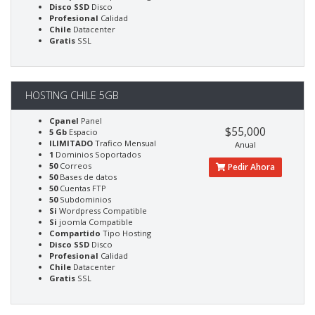
Disco SSD
Disco
Profesional
Calidad
Chile
Datacenter
Gratis
SSL
HOSTING CHILE 5GB
Cpanel
Panel
$55,000
5 Gb
Espacio
ILIMITADO
Trafico Mensual
Anual
1
Dominios Soportados
50
Correos
Pedir Ahora
50
Bases de datos
50
Cuentas FTP
50
Subdominios
Si
Wordpress Compatible
Si
joomla Compatible
Compartido
Tipo Hosting
Disco SSD
Disco
Profesional
Calidad
Chile
Datacenter
Gratis
SSL