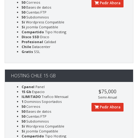
50
Correos
Pedir Ahora
50
Bases de datos
50
Cuentas FTP
50
Subdominios
Si
Wordpress Compatible
Si
joomla Compatible
Compartido
Tipo Hosting
Disco SSD
Disco
Profesional
Calidad
Chile
Datacenter
Gratis
SSL
HOSTING CHILE 15 GB
Cpanel
Panel
$75,000
15 Gb
Espacio
ILIMITADO
Trafico Mensual
Semi-Anual
1
Dominios Soportados
50
Correos
Pedir Ahora
50
Bases de datos
50
Cuentas FTP
50
Subdominios
Si
Wordpress Compatible
Si
joomla Compatible
Compartido
Tipo Hosting