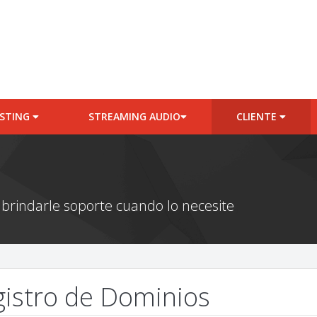
STING
STREAMING AUDIO
CLIENTE
 brindarle soporte cuando lo necesite
istro de Dominios