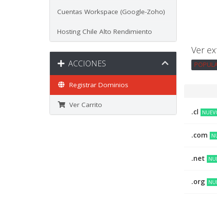
Cuentas Workspace (Google-Zoho)
Hosting Chile Alto Rendimiento
Ver ex
ACCIONES
POPULAR
Registrar Dominios
Ver Carrito
.cl
NUEV
.com
N
.net
NU
.org
NU