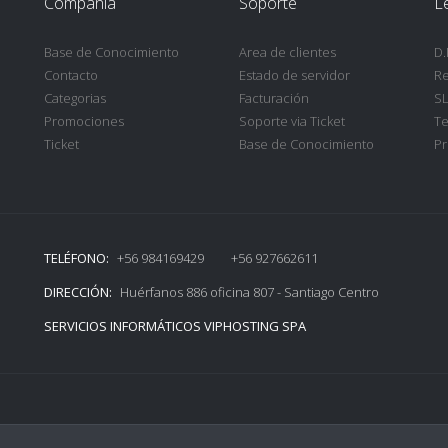
Compañia
Soporte
L
Base de Conocimiento
Area de clientes
D.
Contacto
Estado de servidor
Re
Categorias
Facturación
SL
Promociones
Soporte via Ticket
Te
Ticket
Base de Conocimiento
Pr
TELÉFONO:
+56 984169429 +56 927662611
DIRECCIÓN:
Huérfanos 886 oficina 807 - Santiago Centro
SERVICIOS INFORMÁTICOS VIPHOSTING SPA