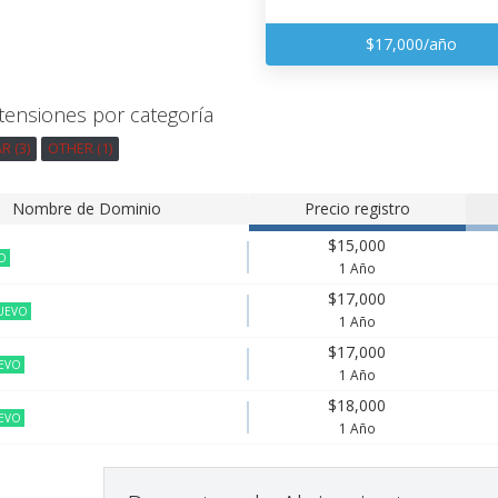
$17,000/año
tensiones por categoría
 (3)
OTHER (1)
Nombre de Dominio
Precio registro
$15,000
O
1 Año
$17,000
UEVO
1 Año
$17,000
EVO
1 Año
$18,000
EVO
1 Año