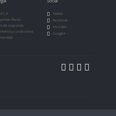
egal
Social
M.C.A
Twitter
portar Abuso
Facebook
A de respuesta
YouTube
rminos y condiciones
Google+
ivacidad